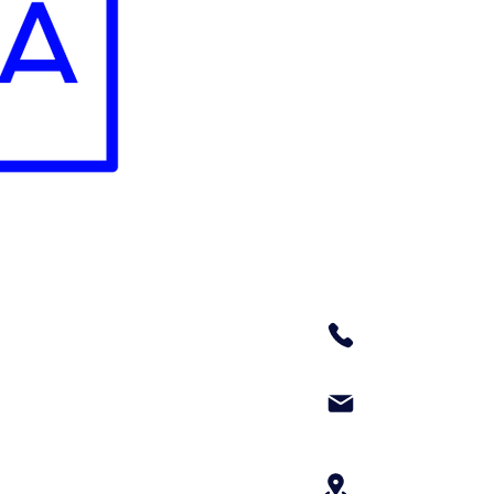
00-837 Warszawa,
Ul. Panska 96
lok. 83
+48 579153533
info@iksagloba
jobs@iksaglob
employer@iksa
Ul.hoza 86/140, 