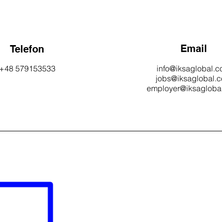
Email
Telefon
+48 579153533
info@iksaglobal.
jobs@iksaglobal.
employer@iksagloba
Contact Us