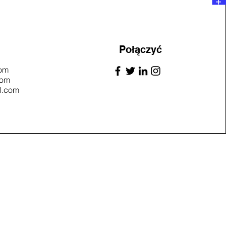
Połączyć
com
com
l.com
 :
Follow Us