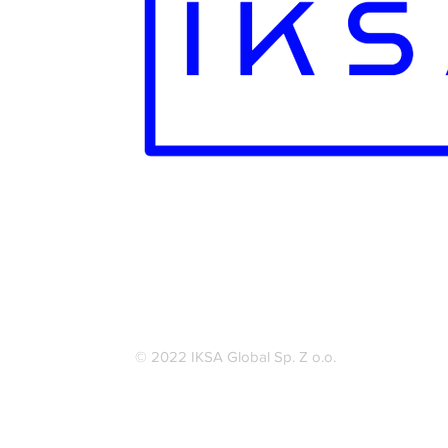
Uznany przez Rząd RP
Licencja Na Zatrudnienie : 28721
NIP - 5273022569
REGON - 523329643
© 2022 IKSA Global Sp. Z o.o.