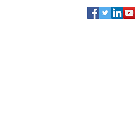
l.com
al.com
global.com
00-682 Warszawa, Polska